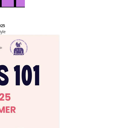
025
yle