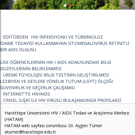
EDİTÖRDEN
HIV İNFEKSIYONU VE TÜBERKÜLOZ
İDAME TEDAVİSİ KULLANMAYAN SİTOMEGALOVİRÜS RETİNİTLİ
BİR AİDS OLGUSU
LİSE ÖĞRENCİLERİNİN HIV / AIDS KONUSUNDAKİ BİLGİ
DÜZEYLERİNİN BELİRLENMESİ
ÜREME FİZYOLOJİSİ BİLGİ TESTİNİN GELİŞTİRİLMESİ
LEZBIYEN VE GEYLERE YÖNELIK TUTUM (LGYT) ÖLÇEĞI:
GÜVENIRLIK VE GEÇERLIK ÇALIŞMASI
İNTERNET’TE HIV/AIDS
CİNSEL İLİŞKİ İLE HIV VİRÜSÜ BULAŞMASINDA PROFİLAKSİ
Hacettepe Üniversitesi HIV / AIDS Tedavi ve Araştırma Merkezi
(HATAM)
HATAM web sayfası sorumlusu: Dr. Aygen Tümer
atumer@hacettepe.edu.tr