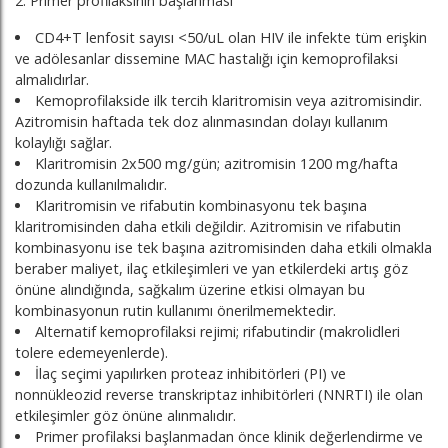
2. Primer profilaksinin başlanması
CD4+T lenfosit sayısı <50/uL olan HIV ile infekte tüm erişkin
ve adölesanlar dissemine MAC hastalığı için kemoprofilaksi
almalıdırlar.
Kemoprofilakside ilk tercih klaritromisin veya azitromisindir.
Azitromisin haftada tek doz alınmasından dolayı kullanım
kolaylığı sağlar.
Klaritromisin 2x500 mg/gün; azitromisin 1200 mg/hafta
dozunda kullanılmalıdır.
Klaritromisin ve rifabutin kombinasyonu tek başına
klaritromisinden daha etkili değildir. Azitromisin ve rifabutin
kombinasyonu ise tek başına azitromisinden daha etkili olmakla
beraber maliyet, ilaç etkileşimleri ve yan etkilerdeki artış göz
önüne alındığında, sağkalım üzerine etkisi olmayan bu
kombinasyonun rutin kullanımı önerilmemektedir.
Alternatif kemoprofilaksi rejimi; rifabutindir (makrolidleri
tolere edemeyenlerde).
İlaç seçimi yapılırken proteaz inhibitörleri (PI) ve
nonnükleozid reverse transkriptaz inhibitörleri (NNRTI) ile olan
etkileşimler göz önüne alınmalıdır.
Primer profilaksi başlanmadan önce klinik değerlendirme ve