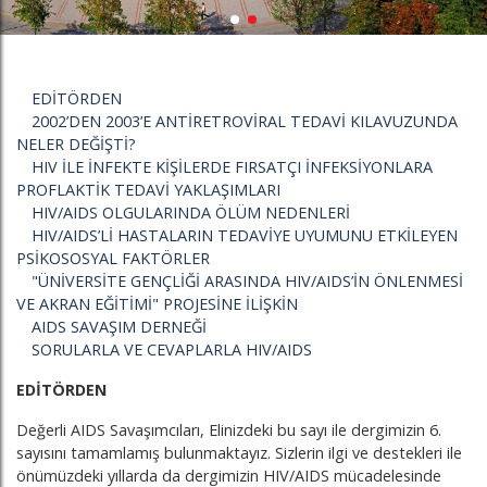
EDİTÖRDEN
2002’DEN 2003’E ANTİRETROVİRAL TEDAVİ KILAVUZUNDA
NELER DEĞİŞTİ?
HIV İLE İNFEKTE KİŞİLERDE FIRSATÇI İNFEKSİYONLARA
PROFLAKTİK TEDAVİ YAKLAŞIMLARI
HIV/AIDS OLGULARINDA ÖLÜM NEDENLERİ
HIV/AIDS’Lİ HASTALARIN TEDAVİYE UYUMUNU ETKİLEYEN
PSİKOSOSYAL FAKTÖRLER
"ÜNİVERSİTE GENÇLİĞİ ARASINDA HIV/AIDS’İN ÖNLENMESİ
VE AKRAN EĞİTİMİ" PROJESİNE İLİŞKİN
AIDS SAVAŞIM DERNEĞİ
SORULARLA VE CEVAPLARLA HIV/AIDS
EDİTÖRDEN
Değerli AIDS Savaşımcıları, Elinizdeki bu sayı ile dergimizin 6.
sayısını tamamlamış bulunmaktayız. Sizlerin ilgi ve destekleri ile
önümüzdeki yıllarda da dergimizin HIV/AIDS mücadelesinde