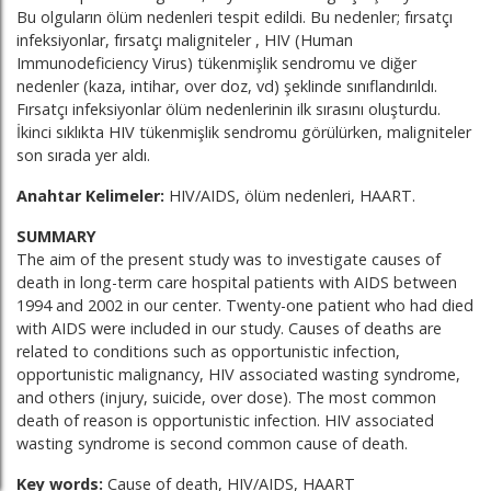
Bu olguların ölüm nedenleri tespit edildi. Bu nedenler; fırsatçı
infeksiyonlar, fırsatçı maligniteler , HIV (Human
Immunodeficiency Virus) tükenmişlik sendromu ve diğer
nedenler (kaza, intihar, over doz, vd) şeklinde sınıflandırıldı.
Fırsatçı infeksiyonlar ölüm nedenlerinin ilk sırasını oluşturdu.
İkinci sıklıkta HIV tükenmişlik sendromu görülürken, maligniteler
son sırada yer aldı.
Anahtar Kelimeler:
HIV/AIDS, ölüm nedenleri, HAART.
SUMMARY
The aim of the present study was to investigate causes of
death in long-term care hospital patients with AIDS between
1994 and 2002 in our center. Twenty-one patient who had died
with AIDS were included in our study. Causes of deaths are
related to conditions such as opportunistic infection,
opportunistic malignancy, HIV associated wasting syndrome,
and others (injury, suicide, over dose). The most common
death of reason is opportunistic infection. HIV associated
wasting syndrome is second common cause of death.
Key words:
Cause of death, HIV/AIDS, HAART