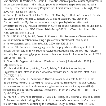
Mannheimer SB, Martinez A, Gordin F. Discontinuation of prophylaxis for Mycobacterium
avium complex disease in HIV-infected patients who have a response to antiretroviral
therapy. Terry Beirn Community Programs for Clinical Research on AIDS. N Engl J Med.
2000 Apr 13;342(15):1085-92.
6. Currier JS, Williams PL, Koletar SL, Cohn SE, Murphy RL, Heald AE, Hafner R, Bassily
EL, Lederman HM, Knirsch C, Benson CA, Valdez H, Aberg JA, McCutchan JA.
Discontinuation of Mycobacterium avium complex prophylaxis in patients with
antiretroviral therapy-induced increases in CD4+ cell count. A randomized, double-blind,
placebo-controlled trial. AIDS Clinical Trials Group 362 Study Team. Ann Intern Med.
2000 Oct 3;133(7):493-503.
7. Cinti SK, Kaul DR, Sax PE, Crane LR, Kazanjian PH. Recurrence of Mycobacterium
avium infection in patients receiving highly active antiretroviral therapy and
antimycobacterial agents. Clin Infect Dis. 2000 Mar;30(3):511-4.
8. Freund YR, Dousman L, Mohagheghpour N. Prophylactic clarithromycin to treat
mycobacterium avium in HIV patients receiving zidovudine may significantly increase
mortality by suppressing lymphopoiesis and hematopoiesis. Int Immunopharmacol. 2002
Sep; 2(10): 1465-75.
9. Dionisio D. Cryptosporidiosis in HIV-infected patients. J Postgrad Med. 2002 Jul-
Sep;48(3):215-6.
10. Hellard M, Hocking J, Willis J, Dore G, Fairley C. Risk factors leading to
Cryptosporidium infection in men who have sex with men. Sex Transm Infect. 2003
Oct;79(5):412-4.
11. Ohmit SE, Sobel JD, Schuman P, Duerr A, Mayer K, Rompalo A, Klein RS; HIV
Epidemiology Research Study (HERS) Group. Longitudinal study of mucosal Candida
species colonization and candidiasis among human immunodeficiency virus (HIV)-
seropositive and at-risk HIV-seronegative women. J Infect Dis. 2003 Jul 1;188(1):118-27.
Epub 2003 Jun 23.
12. Munoz P, Fernandez-Turegano CP, Alcala L, Rodriguez-Creixems M, Pelaez T, Bouza
E. Frequency and clinical significance of bloodstream infections caused by C albicans
strains with reduced susceptibility to fluconazole. Diagn Microbiol Infect Dis. 2002