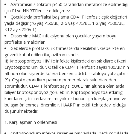
Azitromisin sitokrom p450 tarafından metabolize edilmediği
için PI ve NNRTI’leri ile etkileşmez.
Çocuklarda profilaksi başlama CD4+T lenfosit eşik değerleri
yaşla değişir (?6 yaş <50/uL, 2-6 yaş <75/uL, 1-2 yaş <500/uL,
<12 ay <750/uL).
Dissemine MAC infeksiyonu olan çocuklar yaşam boyu
profilaksi almalıdırlar.
Gebelerde profilaksi ilk trimesterda kesilebilir. Gebelikte en
güvenli kabul edilen ilaç azitromisindir.
II) Kriptosporidyoz HIV ile infekte kişilerdeki en sık diare etkeni
Cryptosporidium’ dur. Özellikle CD4+T lenfosit sayısı 100/uL’ nin
altında olan kişilerde kolera benzeri ciddi bir tabloya yol açabilir
(9). Cryptosporidium parvum primer olarak sulu diareden
sorumludur. CD4+T lenfosit sayısı 50/uL’ nin altında olanlarda
biliyer kriptosporidyoz görülebilir. Kriptosporidyozda etkinliği
kanıtlanmış bir tedavi rejimi yoktur bunun için karşılaşmanın ve
bulaşın önlenmesi önemlidir. HAART’ ın etkili tek tedavi olduğu
düşünülmektedir.
1. Karşılaşmanın önlenmesi
Crytosporidium infekte kişiler ve hayvanlarla, bezli çocuklarla