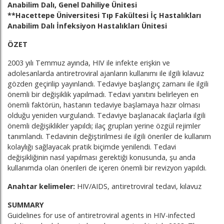
Anabilim Dalı, Genel Dahiliye Ünitesi
**Hacettepe Üniversitesi Tıp Fakültesi İç Hastalıkları
Anabilim Dalı İnfeksiyon Hastalıkları Ünitesi
ÖZET
2003 yılı Temmuz ayında, HIV ile infekte erişkin ve
adolesanlarda antiretroviral ajanların kullanımı ile ilgili kılavuz
gözden geçirilip yayınlandı. Tedaviye başlangıç zamanı ile ilgili
önemli bir değişiklik yapılmadı. Tedavi yanıtını belirleyen en
önemli faktörün, hastanın tedaviye başlamaya hazır olması
olduğu yeniden vurgulandı. Tedaviye başlanacak ilaçlarla ilgili
önemli değişiklikler yapıldı; ilaç grupları yerine özgül rejimler
tanımlandı. Tedavinin değiştirilmesi ile ilgili öneriler de kullanım
kolaylığı sağlayacak pratik biçimde yenilendi. Tedavi
değişikliğinin nasıl yapılması gerektiği konusunda, şu anda
kullanımda olan önerileri de içeren önemli bir revizyon yapıldı.
Anahtar kelimeler:
HIV/AIDS, antiretroviral tedavi, kılavuz
SUMMARY
Guidelines for use of antiretroviral agents in HIV-infected