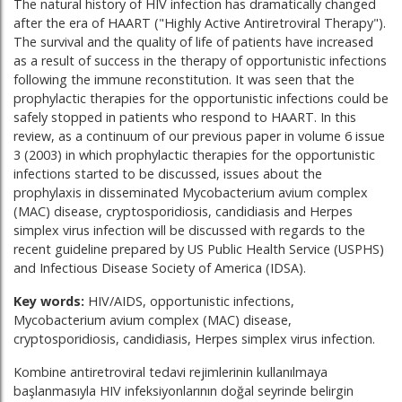
The natural history of HIV infection has dramatically changed
after the era of HAART ("Highly Active Antiretroviral Therapy").
The survival and the quality of life of patients have increased
as a result of success in the therapy of opportunistic infections
following the immune reconstitution. It was seen that the
prophylactic therapies for the opportunistic infections could be
safely stopped in patients who respond to HAART. In this
review, as a continuum of our previous paper in volume 6 issue
3 (2003) in which prophylactic therapies for the opportunistic
infections started to be discussed, issues about the
prophylaxis in disseminated Mycobacterium avium complex
(MAC) disease, cryptosporidiosis, candidiasis and Herpes
simplex virus infection will be discussed with regards to the
recent guideline prepared by US Public Health Service (USPHS)
and Infectious Disease Society of America (IDSA).
Key words:
HIV/AIDS, opportunistic infections,
Mycobacterium avium complex (MAC) disease,
cryptosporidiosis, candidiasis, Herpes simplex virus infection.
Kombine antiretroviral tedavi rejimlerinin kullanılmaya
başlanmasıyla HIV infeksiyonlarının doğal seyrinde belirgin