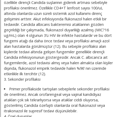
özellikle dirençli Candida suşlarının giderek artması sebebiyle
profilaksi önerilmez. Özellikle CD4+T lenfosit sayısı 100/uL
altında olanlarda uzun süreli sistemik azol kullanımı direnç
gelişimini arttırır. Akut infeksiyonda flukonazol halen etkili bir
tedavidir. Candida albicans bakteremisi ataklarının gözden
geçirildiği bir çalışmada, flukonazol duyarlılığı azalmış (MIC?16
ug/mL) olan 4 olgunun 3’ü HIV ile infekte hastalardır ve bu dört
fungemi atağı da daha önce tedavi veya profilaksi amaçlı azol
alan hastalarda görülmüştür (12). Bu sebeple profilaksi alan
kişilerde tedavi altında gelişen fungemiler genellikle dirençli
Candida infeksiyonunun göstergesidir. Ancak C. albicans’a ait
fungemilerde, azol tedavisi almış veya halen almakta olan kişiler
dışında, flukonazol empirik tedavide halen %96’ nın üzerinde
etkinlikle ilk tercihtir (12).
3. Sekonder profilaksi
Primer profilakside tartışılan sebeplerle sekonder profilaksi
de önerilmez. Ancak orofarengeal veya vajinal kandidiyaz
atakları çok sık tekrarlıyorsa veya ataklar ciddi oluyorsa,
gösterilmiş Candida özefajiti olanlarda oral flukonazol veya
itrakonazol ile supresif tedavi düşünülebilir.
4. Özel durumlar