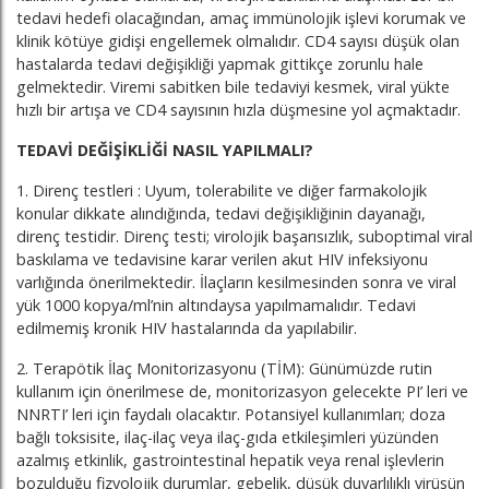
tedavi hedefi olacağından, amaç immünolojik işlevi korumak ve
klinik kötüye gidişi engellemek olmalıdır. CD4 sayısı düşük olan
hastalarda tedavi değişikliği yapmak gittikçe zorunlu hale
gelmektedir. Viremi sabitken bile tedaviyi kesmek, viral yükte
hızlı bir artışa ve CD4 sayısının hızla düşmesine yol açmaktadır.
TEDAVİ DEĞİŞİKLİĞİ NASIL YAPILMALI?
1. Direnç testleri : Uyum, tolerabilite ve diğer farmakolojik
konular dikkate alındığında, tedavi değişikliğinin dayanağı,
direnç testidir. Direnç testi; virolojik başarısızlık, suboptimal viral
baskılama ve tedavisine karar verilen akut HIV infeksiyonu
varlığında önerilmektedir. İlaçların kesilmesinden sonra ve viral
yük 1000 kopya/ml’nin altındaysa yapılmamalıdır. Tedavi
edilmemiş kronik HIV hastalarında da yapılabilir.
2. Terapötik İlaç Monitorizasyonu (TİM): Günümüzde rutin
kullanım için önerilmese de, monitorizasyon gelecekte PI’ leri ve
NNRTI’ leri için faydalı olacaktır. Potansiyel kullanımları; doza
bağlı toksisite, ilaç-ilaç veya ilaç-gıda etkileşimleri yüzünden
azalmış etkinlik, gastrointestinal hepatik veya renal işlevlerin
bozulduğu fizyolojik durumlar, gebelik, düşük duyarlılıklı virüsün