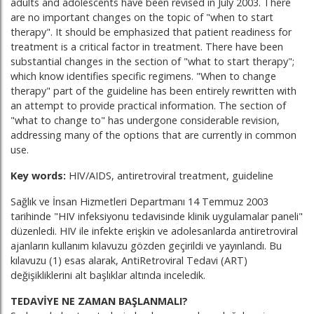
adults and adolescents have been revised in July 2003. There
are no important changes on the topic of "when to start
therapy". It should be emphasized that patient readiness for
treatment is a critical factor in treatment. There have been
substantial changes in the section of "what to start therapy";
which know identifies specific regimens. "When to change
therapy" part of the guideline has been entirely rewritten with
an attempt to provide practical information. The section of
"what to change to" has undergone considerable revision,
addressing many of the options that are currently in common
use.
Key words:
HIV/AIDS, antiretroviral treatment, guideline
Sağlık ve İnsan Hizmetleri Departmanı 14 Temmuz 2003
tarihinde "HIV infeksiyonu tedavisinde klinik uygulamalar paneli"
düzenledi. HIV ile infekte erişkin ve adolesanlarda antiretroviral
ajanların kullanım kılavuzu gözden geçirildi ve yayınlandı. Bu
kılavuzu (1) esas alarak, AntiRetroviral Tedavi (ART)
değişikliklerini alt başlıklar altında inceledik.
TEDAVİYE NE ZAMAN BAŞLANMALI?