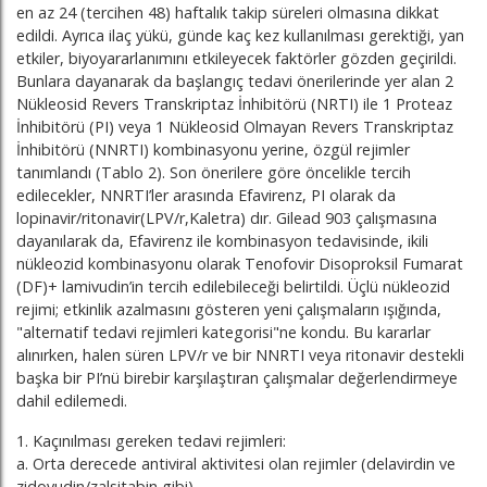
en az 24 (tercihen 48) haftalık takip süreleri olmasına dikkat
edildi. Ayrıca ilaç yükü, günde kaç kez kullanılması gerektiği, yan
etkiler, biyoyararlanımını etkileyecek faktörler gözden geçirildi.
Bunlara dayanarak da başlangıç tedavi önerilerinde yer alan 2
Nükleosid Revers Transkriptaz İnhibitörü (NRTI) ile 1 Proteaz
İnhibitörü (PI) veya 1 Nükleosid Olmayan Revers Transkriptaz
İnhibitörü (NNRTI) kombinasyonu yerine, özgül rejimler
tanımlandı (Tablo 2). Son önerilere göre öncelikle tercih
edilecekler, NNRTI’ler arasında Efavirenz, PI olarak da
lopinavir/ritonavir(LPV/r,Kaletra) dır. Gilead 903 çalışmasına
dayanılarak da, Efavirenz ile kombinasyon tedavisinde, ikili
nükleozid kombinasyonu olarak Tenofovir Disoproksil Fumarat
(DF)+ lamivudin’in tercih edilebileceği belirtildi. Üçlü nükleozid
rejimi; etkinlik azalmasını gösteren yeni çalışmaların ışığında,
"alternatif tedavi rejimleri kategorisi"ne kondu. Bu kararlar
alınırken, halen süren LPV/r ve bir NNRTI veya ritonavir destekli
başka bir PI’nü birebir karşılaştıran çalışmalar değerlendirmeye
dahil edilemedi.
1. Kaçınılması gereken tedavi rejimleri:
a. Orta derecede antiviral aktivitesi olan rejimler (delavirdin ve
zidovudin/zalsitabin gibi)