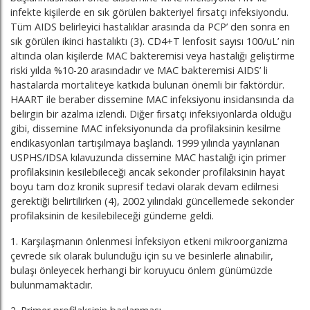
infekte kişilerde en sık görülen bakteriyel fırsatçı infeksiyondu.
Tüm AIDS belirleyici hastalıklar arasında da PCP’ den sonra en
sık görülen ikinci hastalıktı (3). CD4+T lenfosit sayısı 100/uL’ nin
altında olan kişilerde MAC bakteremisi veya hastalığı geliştirme
riski yılda %10-20 arasındadır ve MAC bakteremisi AIDS’ li
hastalarda mortaliteye katkıda bulunan önemli bir faktördür.
HAART ile beraber dissemine MAC infeksiyonu insidansında da
belirgin bir azalma izlendi. Diğer fırsatçı infeksiyonlarda olduğu
gibi, dissemine MAC infeksiyonunda da profilaksinin kesilme
endikasyonları tartışılmaya başlandı. 1999 yılında yayınlanan
USPHS/IDSA kılavuzunda dissemine MAC hastalığı için primer
profilaksinin kesilebileceği ancak sekonder profilaksinin hayat
boyu tam doz kronik supresif tedavi olarak devam edilmesi
gerektiği belirtilirken (4), 2002 yılındaki güncellemede sekonder
profilaksinin de kesilebileceği gündeme geldi.
1. Karşılaşmanın önlenmesi İnfeksiyon etkeni mikroorganizma
çevrede sık olarak bulunduğu için su ve besinlerle alınabilir,
bulaşı önleyecek herhangi bir koruyucu önlem günümüzde
bulunmamaktadır.