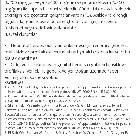
3x200 mg/gün veya 2x400 mg/gün) veya famsiklovir (2x250
mg/gün) ile supresif tedavi verilebilir. Günde iki doz valasiklovirin
etkinliğini de gösteren çalışmalar vardır (13). Asiklovire dirençli
olgularda, gansiklovire de dirençli oldukları için, intravenöz
foskarnet veya sidofovir kullanılabilir.
4. Özel durumlar
Neonatal herpes bulaşının önlenmesi için ilerlemiş gebelikte
oral asiklovir profilaksisi verilmesi tartışmalı bir konudur ve rutin
olarak önerilmez.
Ciddi ve sık tekrarlayan genital herpes olgularında asiklovir
profilaksisi verilebilir, gebelik ve yenidoğan üzerinde rapor
edilmiş olumsuz etki yoktur.
KAYNAKLAR:
1. CDC. USHPS/IDSA guidelines for the prevention of opportunistic infections in persons
infected with human immunodeficiency virus. MMWR 2002,51(No. RR-8):1-60.
2. Durusu M, Güven GS. HIV ile infekte kişilerde fırsatçı infeksiyonlara profilaktik tedavi
yaklaşımları. Türk HIV/AIDS Dergisi. 2003 ;6(3):72-78.
3. Shafran SD, Mashinter LD, Phillips P, Lalonde RG, Gill MJ, Walmsley SL, Toma E,
Conway B, Fong IW, Rachlis AR, Williams KE, Garber GE, Schlech WF, Smaill F, Pradier C.
Successful discontinuation of therapy for disseminated Mycobacterium avium complex
infection after effective antiretroviral therapy. Ann Intern Med. 2002 Nov 5;137(9):734-7.
4. CDC. USHPS/IDSA guidelines for the prevention of opportunistic infections in persons
infected with human immunodeficiency virus. MMWR 1999,48(No. RR-10):1-59.
5. El-Sadr WM, Burman WJ, Grant LB, Matts JP, Hafner R, Crane L, Zeh D, Gallagher B,