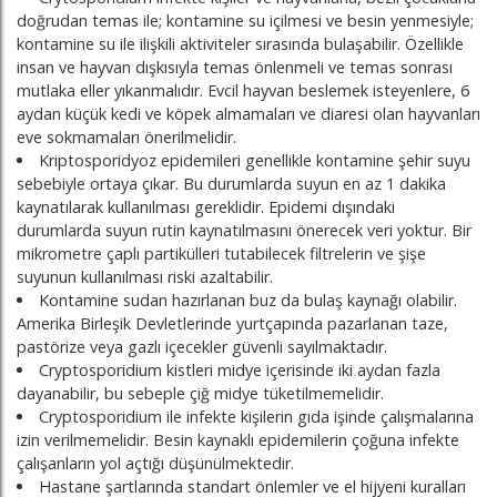
doğrudan temas ile; kontamine su içilmesi ve besin yenmesiyle;
kontamine su ile ilişkili aktiviteler sırasında bulaşabilir. Özellikle
insan ve hayvan dışkısıyla temas önlenmeli ve temas sonrası
mutlaka eller yıkanmalıdır. Evcil hayvan beslemek isteyenlere, 6
aydan küçük kedi ve köpek almamaları ve diaresi olan hayvanları
eve sokmamaları önerilmelidir.
Kriptosporidyoz epidemileri genellikle kontamine şehir suyu
sebebiyle ortaya çıkar. Bu durumlarda suyun en az 1 dakika
kaynatılarak kullanılması gereklidir. Epidemi dışındaki
durumlarda suyun rutin kaynatılmasını önerecek veri yoktur. Bir
mikrometre çaplı partikülleri tutabilecek filtrelerin ve şişe
suyunun kullanılması riski azaltabilir.
Kontamine sudan hazırlanan buz da bulaş kaynağı olabilir.
Amerika Birleşik Devletlerinde yurtçapında pazarlanan taze,
pastörize veya gazlı içecekler güvenli sayılmaktadır.
Cryptosporidium kistleri midye içerisinde iki aydan fazla
dayanabilir, bu sebeple çiğ midye tüketilmemelidir.
Cryptosporidium ile infekte kişilerin gıda işinde çalışmalarına
izin verilmemelidir. Besin kaynaklı epidemilerin çoğuna infekte
çalışanların yol açtığı düşünülmektedir.
Hastane şartlarında standart önlemler ve el hijyeni kuralları