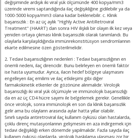
değişiminde ardışık iki viral yük ölçümünde 400 kopya/mm3
üzerinde viremi saptandığında ilaç değişikliğine gidilebilir ya da
1000-5000 kopya/mm3 olana kadar beklenebilir.
c. Klinik
başarısızlık : En az üç aylık "Highly Active AntiRetroviral
Treatment" (HAART) dan sonra HIV ilişkili bir olayın ilk kez veya
yeniden ortaya çıkması klinik başarısızlık olarak tanımlandı. Bu
olaylarla karşılaşıldığında immünrekonstitüsyon sendromlarının
ekarte edilmesine özen gösterilmelidir.
2. Tedavi başarısızlığının nedenleri : Tedavi başarısızlığının en
önemli nedeni, ilaç direncidir. Bunu belirleyen en önemli faktör
ise hasta uyumudur. Ayrıca, ilacın hedef bölgeye ulaşmasını
engelleyen ilaç emilimi ve ilaç etkileşimi gibi diğer
farmakokinetik etkenler de gözönüne alınmalıdır. Virolojik
başarısızlığı iki viral yük ölçümüyle ve immünolojik başarısızlığı
da en az üç CD4 hücre sayımı ile belgelemek gerekir. Genellikle
önce virolojik, sonra immünolojik en son da klinik başarısızlık
gelir ama bu olayların arasında aylar hatta yıllar olabilir.
Sınırlı sayıda antiretroviral ilaç kullanım öyküsü olan hastalarda,
çoklu direnç mutasyonlarının gelişmesini en aza indirgemek için
tedavi değişikliği erken dönemde yapılmalıdır. Fazla sayıda ilaç
kullanım öyküsü olanlarda, virolojik baskılama ulaşması zor bir