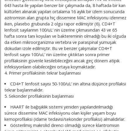
643 hasta ile yapılan benzer bir çalışmada da, 8 haftada bir kan
kültürleri alınarak yapılan ortalama 16 aylık bir izlem sonucunda
azitromisin alan grupta hiç dissemine MAC infeksiyonu izlenmez
iken, plasebo grubunda 2 olgu rapor edilmiştir (6). CD4+T
lenfosit sayılarının 100/uL’ nin üzerine çıkmasından 43 ve 65
hafta sonra tanı koyulan ve baktereminin olmadığı bu iki olguda
da etken mikroorganizma vertebra ve paraspinal yumuşak
dokudan izole edilmiştir. Bu ve benzer çalışmalar CD4+T
lenfosit sayısı 100/uL’ nin üzerine çıktıktan sonra primer
profilaksinin güvenle kesilebileceğini ancak geç dönem atipik
infeksiyonların olabileceğini ortaya koymaktadır.
4. Primer profilaksinin tekrar başlanması
CD4+T lenfosit sayısı 50-100/uL’ nin altına düşünce profilaksi
tekrar başlanmalıdır.
5. Sekonder profilaksinin başlanması
HAART ile bağışıklık sistemi yeniden yapılandırılmadığı
sürece dissemine MAC infeksiyonu olan kişiler yaşam boyu
kemoprofilaksi (idame tedavisi/sekonder profilaksi) almalıdırlar.
Gösterilmiş makrolid direnci olmadığı sürece klaritromisin