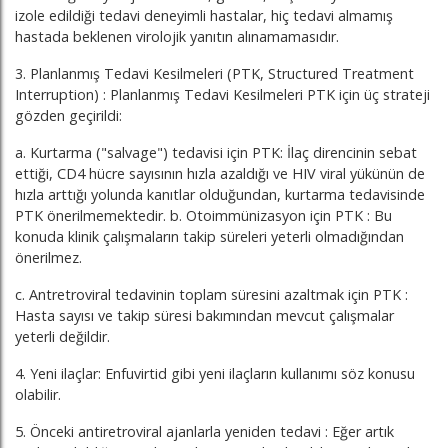
izole edildiği tedavi deneyimli hastalar, hiç tedavi almamış
hastada beklenen virolojik yanıtın alınamamasıdır.
3. Planlanmış Tedavi Kesilmeleri (PTK, Structured Treatment
Interruption) : Planlanmış Tedavi Kesilmeleri PTK için üç strateji
gözden geçirildi:
a. Kurtarma ("salvage") tedavisi için PTK: İlaç direncinin sebat
ettiği, CD4 hücre sayısının hızla azaldığı ve HIV viral yükünün de
hızla arttığı yolunda kanıtlar olduğundan, kurtarma tedavisinde
PTK önerilmemektedir. b. Otoimmünizasyon için PTK : Bu
konuda klinik çalışmaların takip süreleri yeterli olmadığından
önerilmez.
c. Antretroviral tedavinin toplam süresini azaltmak için PTK :
Hasta sayısı ve takip süresi bakımından mevcut çalışmalar
yeterli değildir.
4. Yeni ilaçlar: Enfuvirtid gibi yeni ilaçların kullanımı söz konusu
olabilir.
5. Önceki antiretroviral ajanlarla yeniden tedavi : Eğer artık