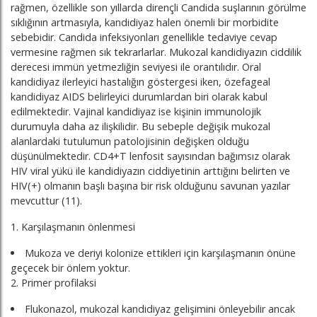
rağmen, özellikle son yıllarda dirençli Candida suşlarının görülme
sıklığının artmasıyla, kandidiyaz halen önemli bir morbidite
sebebidir. Candida infeksiyonları genellikle tedaviye cevap
vermesine rağmen sık tekrarlarlar. Mukozal kandidiyazın ciddilik
derecesi immün yetmezliğin seviyesi ile orantılıdır. Oral
kandidiyaz ilerleyici hastalığın göstergesi iken, özefageal
kandidiyaz AIDS belirleyici durumlardan biri olarak kabul
edilmektedir. Vajinal kandidiyaz ise kişinin immunolojik
durumuyla daha az ilişkilidir. Bu sebeple değişik mukozal
alanlardaki tutulumun patolojisinin değişken olduğu
düşünülmektedir. CD4+T lenfosit sayısından bağımsız olarak
HIV viral yükü ile kandidiyazın ciddiyetinin arttığını belirten ve
HIV(+) olmanın başlı başına bir risk olduğunu savunan yazılar
mevcuttur (11).
1. Karşılaşmanın önlenmesi
Mukoza ve deriyi kolonize ettikleri için karşılaşmanın önüne
geçecek bir önlem yoktur.
2. Primer profilaksi
Flukonazol, mukozal kandidiyaz gelişimini önleyebilir ancak