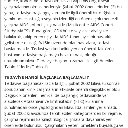
Sadece, kohort ve tedavi olmaksızın yapılmış doğal seyir
çalışmalarının olması nedeniyle Şubat 2002 önerilerinden (2) bu
yana, tedaviye başlangıç zamanı ile ilgili önemli bir değişiklik
yapılmadı. Hastalığın seyrinin izlendiği en önemli çok merkezli
çalışma AIDS kohort çalışmasıdır (Multicenter AIDS Cohort
Study: MACS). Buna göre, CD4 hücre sayısı ve viral yüke
bakılarak, takip eden üç yılda AIDS tanımlayıcı bir hastalık
geliştirme olasılığı %15’in üzerinde olan hastalara, tedavi
başlanmalıdır. Tedavi yanıtını belirleyen en önemli faktörün,
hastanın tedaviye başlamaya hazır olması, olduğu
unutulmamalıdır. Tedaviye başlama zamanı ile ilgili öneriler
Tablo 1’dedir (Tablo 1).
TEDAVİYE HANGİ İLAÇLARLA BAŞLAMALI ?
Tedaviye başlanacak ilaçlarla ilgili, Şubat 2002 kılavuzu sonrası
sonuçlanan klinik çalışmaların etkisiyle önemli değişiklikler oldu.
Değişiklik önerileri, her ikisi de başlangıç tedavisinde yer
alabilecek Atazanavir ve Emtrisitabin (FTC) kullanıma
sunulmadan önce yapıldığından kılavuzda isimleri yer almadı.
Şubat 2002 kılavuzunda tercih edilen kategorilerden bir rejimle,
çalışma rejiminin karşılaştırıldığı çalışmalara dayanarak yeni
önerilerde bulunuldu. Çalışmaların yeterli örneklem büyüklüğü ve