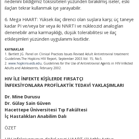
nedenini bildiğimiz toksisiteleri yüzünden bırakılmış iseler, eski
ilaçları tekrar kullanmak işe yarayabilir.
6. Mega HAART: Yüksek ilaç direnci olan suşlara karşı; üç taneye
kadar PI ve/veya bir veya iki NNRTI ve nükleozid analogları
denenebilir ama karmaşıklığı, düşük tolerabilitesi ve ilaç
etkileşimleri yüzünden uygulanımı kısıtlıdır.
KAYNAKLAR
1. Bartlett JG. Panel on Clinical Practices Issues Revised Adult Antiretroviral treatment
Guidelines.The Hopkins HIV Report, September 2003.Vol: 15; No:5.
2.
www.hopkins-aids.edu
, Guidelines for the Use of Antiretroviral Agents in HIV-Infected
Adults and Adolescents, February 2002.
HIV İLE İNFEKTE KİŞİLERDE FIRSATÇI
İNFEKSİYONLARA PROFİLAKTİK TEDAVİ YAKLAŞIMLARI
Dr. Mine Durusu
Dr. Gülay Sain Güven
Hacettepe Üniversitesi Tıp Fakültesi
İç Hastalıkları Anabilim Dalı
ÖZET