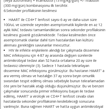
(veya azitromisin) + etambutol (15 mg/kg/gün) +/- rifabutin
(300 mg/gün) kombinasyonu ilk tercihtir.
6.Sekonder profilaksinin kesilmesi
HAART ile CD4+T lenfosit sayısı 6 ay ve daha uzun süre
100/uL ve üzerinde seyreden asemptomatik kişilerde en az 12
aylık MAC tedavisi tamamlandıktan sonra sekonder profilaksinin
kesilmesi güvenli gözükmektedir. Tedavi kesilmeden önce
asemptomatik olanlar dahil tüm hastalardan kan kültürü
alınması gerektiğini savunanlar mevcuttur.
HIV ile infekte erişkinlerin alındığı bir çalışmada dissemine
MAC infeksiyonu için 4-87 ay arasında değişen sürelerde
antimikrobiyal tedavi alan 52 hasta ortalama 20 ay süre ile
tedavisiz izlenmiştir (3). Sadece 1 hastada tekrarlayan
dissemine MAC infeksiyonu görülmüştür. Bu hastanın HAART’ a
ara vermiş olması ve hastalığın 37 ay sonra beyin omurilik
sıvısından tespit edilmiş olması sebebiyle bunun tekrarlamadan
öte yeni bir hastalık atağı olduğu düşünülmüştür. Bu ve benzeri
çalışmalar sonucunda primer infeksiyonu başarı ile tedavi
edilmiş, HAART’ a virolojik ve CD4+T lenfosit cevabı olan
hastalarda sekonder profilaksinin kesilebileceği sonucuna
varılmıştır. Buna rağmen HAART ve hatta uygun antimikrobiyal