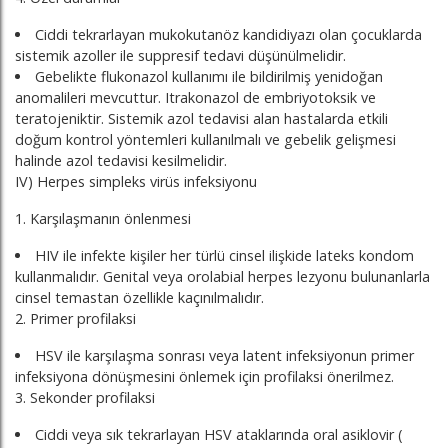
Ciddi tekrarlayan mukokutanöz kandidiyazı olan çocuklarda
sistemik azoller ile suppresif tedavi düşünülmelidir.
Gebelikte flukonazol kullanımı ile bildirilmiş yenidoğan
anomalileri mevcuttur. Itrakonazol de embriyotoksik ve
teratojeniktir. Sistemik azol tedavisi alan hastalarda etkili
doğum kontrol yöntemleri kullanılmalı ve gebelik gelişmesi
halinde azol tedavisi kesilmelidir.
IV) Herpes simpleks virüs infeksiyonu
1. Karşılaşmanın önlenmesi
HIV ile infekte kişiler her türlü cinsel ilişkide lateks kondom
kullanmalıdır. Genital veya orolabial herpes lezyonu bulunanlarla
cinsel temastan özellikle kaçınılmalıdır.
2. Primer profilaksi
HSV ile karşılaşma sonrası veya latent infeksiyonun primer
infeksiyona dönüşmesini önlemek için profilaksi önerilmez.
3. Sekonder profilaksi
Ciddi veya sık tekrarlayan HSV ataklarında oral asiklovir (