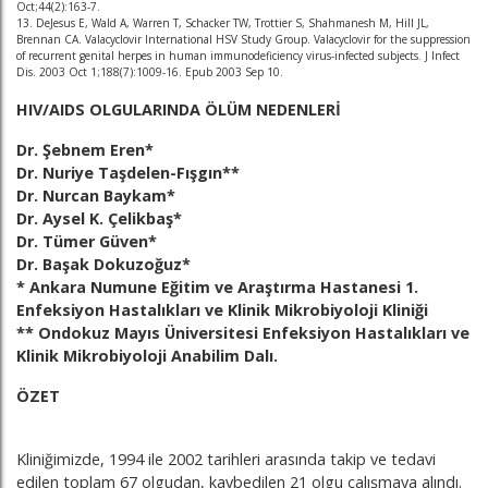
Oct;44(2):163-7.
13. DeJesus E, Wald A, Warren T, Schacker TW, Trottier S, Shahmanesh M, Hill JL,
Brennan CA. Valacyclovir International HSV Study Group. Valacyclovir for the suppression
of recurrent genital herpes in human immunodeficiency virus-infected subjects. J Infect
Dis. 2003 Oct 1;188(7):1009-16. Epub 2003 Sep 10.
HIV/AIDS OLGULARINDA ÖLÜM NEDENLERİ
Dr. Şebnem Eren*
Dr. Nuriye Taşdelen-Fışgın**
Dr. Nurcan Baykam*
Dr. Aysel K. Çelikbaş*
Dr. Tümer Güven*
Dr. Başak Dokuzoğuz*
* Ankara Numune Eğitim ve Araştırma Hastanesi 1.
Enfeksiyon Hastalıkları ve Klinik Mikrobiyoloji Kliniği
** Ondokuz Mayıs Üniversitesi Enfeksiyon Hastalıkları ve
Klinik Mikrobiyoloji Anabilim Dalı.
ÖZET
Kliniğimizde, 1994 ile 2002 tarihleri arasında takip ve tedavi
edilen toplam 67 olgudan, kaybedilen 21 olgu çalışmaya alındı.