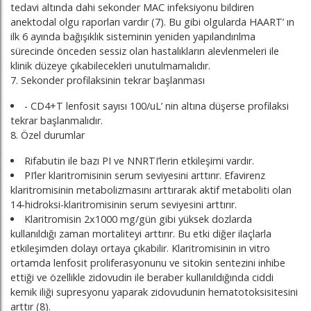
tedavi altında dahi sekonder MAC infeksiyonu bildiren
anektodal olgu raporları vardır (7). Bu gibi olgularda HAART’ ın
ilk 6 ayında bağışıklık sisteminin yeniden yapılandırılma
sürecinde önceden sessiz olan hastalıkların alevlenmeleri ile
klinik düzeye çıkabilecekleri unutulmamalıdır.
7. Sekonder profilaksinin tekrar başlanması
- CD4+T lenfosit sayısı 100/uL’ nin altına düşerse profilaksi
tekrar başlanmalıdır.
8. Özel durumlar
Rifabutin ile bazı PI ve NNRTI’lerin etkileşimi vardır.
PI’ler klaritromisinin serum seviyesini arttırır. Efavirenz
klaritromisinin metabolizmasını arttırarak aktif metaboliti olan
14-hidroksi-klaritromisinin serum seviyesini arttırır.
Klaritromisin 2x1000 mg/gün gibi yüksek dozlarda
kullanıldığı zaman mortaliteyi arttırır. Bu etki diğer ilaçlarla
etkileşimden dolayı ortaya çıkabilir. Klaritromisinin in vitro
ortamda lenfosit proliferasyonunu ve sitokin sentezini inhibe
ettiği ve özellikle zidovudin ile beraber kullanıldığında ciddi
kemik iliği supresyonu yaparak zidovudunin hematotoksisitesini
arttır (8).