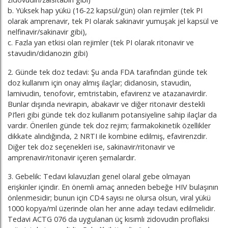
b. Yüksek hap yükü (16-22 kapsül/gün) olan rejimler (tek PI
olarak amprenavir, tek PI olarak sakinavir yumuşak jel kapsül ve
nelfinavir/sakinavir gibi),
c. Fazla yan etkisi olan rejimler (tek PI olarak ritonavir ve
stavudin/didanozin gibi)
2. Günde tek doz tedavi: Şu anda FDA tarafından günde tek
doz kullanım için onay almış ilaçlar; didanosin, stavudin,
lamivudin, tenofovir, emtristabin, efavirenz ve atazanavirdir.
Bunlar dışında nevirapin, abakavir ve diğer ritonavir destekli
PI’leri gibi günde tek doz kullanım potansiyeline sahip ilaçlar da
vardır. Önerilen günde tek doz rejim; farmakokinetik özellikler
dikkate alındığında, 2 NRTI ile kombine edilmiş, efavirenzdir.
Diğer tek doz seçenekleri ise, sakinavir/ritonavir ve
amprenavir/ritonavir içeren şemalardır.
3. Gebelik: Tedavi kılavuzları genel olaral gebe olmayan
erişkinler içindir. En önemli amaç anneden bebeğe HIV bulaşının
önlenmesidir; bunun için CD4 sayısı ne olursa olsun, viral yükü
1000 kopya/ml üzerinde olan her anne adayı tedavi edilmelidir.
Tedavi ACTG 076 da uygulanan üç kısımlı zidovudin proflaksi