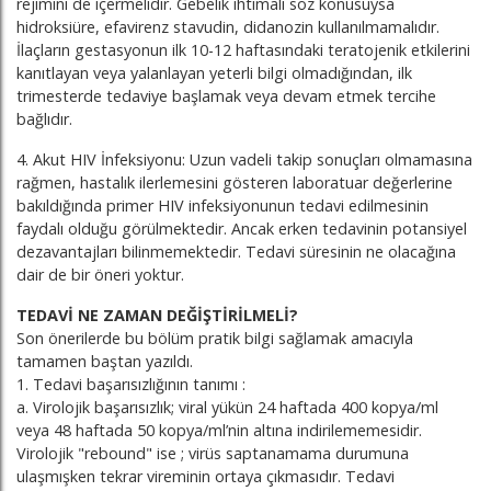
rejimini de içermelidir. Gebelik ihtimali söz konusuysa
hidroksiüre, efavirenz stavudin, didanozin kullanılmamalıdır.
İlaçların gestasyonun ilk 10-12 haftasındaki teratojenik etkilerini
kanıtlayan veya yalanlayan yeterli bilgi olmadığından, ilk
trimesterde tedaviye başlamak veya devam etmek tercihe
bağlıdır.
4. Akut HIV İnfeksiyonu: Uzun vadeli takip sonuçları olmamasına
rağmen, hastalık ilerlemesini gösteren laboratuar değerlerine
bakıldığında primer HIV infeksiyonunun tedavi edilmesinin
faydalı olduğu görülmektedir. Ancak erken tedavinin potansiyel
dezavantajları bilinmemektedir. Tedavi süresinin ne olacağına
dair de bir öneri yoktur.
TEDAVİ NE ZAMAN DEĞİŞTİRİLMELİ?
Son önerilerde bu bölüm pratik bilgi sağlamak amacıyla
tamamen baştan yazıldı.
1. Tedavi başarısızlığının tanımı :
a. Virolojik başarısızlık; viral yükün 24 haftada 400 kopya/ml
veya 48 haftada 50 kopya/ml’nin altına indirilememesidir.
Virolojik "rebound" ise ; virüs saptanamama durumuna
ulaşmışken tekrar vireminin ortaya çıkmasıdır. Tedavi