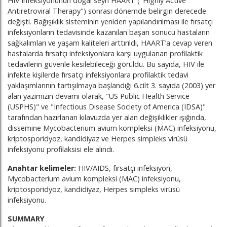
HIV infeksiyonunun doğal seyri HAART ("Highly Active
Antiretroviral Therapy") sonrası dönemde belirgin derecede
değişti. Bağışıklık sisteminin yeniden yapılandırılması ile fırsatçı
infeksiyonların tedavisinde kazanılan başarı sonucu hastaların
sağkalımları ve yaşam kaliteleri arttırıldı, HAART’a cevap veren
hastalarda fırsatçı infeksiyonlara karşı uygulanan profilaktik
tedavilerin güvenle kesilebileceği görüldü. Bu sayıda, HIV ile
infekte kişilerde fırsatçı infeksiyonlara profilaktik tedavi
yaklaşımlarının tartışılmaya başlandığı 6.cilt 3. sayıda (2003) yer
alan yazımızın devamı olarak, "US Public Health Service
(USPHS)" ve "Infectious Disease Society of America (IDSA)"
tarafından hazırlanan kılavuzda yer alan değişiklikler ışığında,
dissemine Mycobacterium avium kompleksi (MAC) infeksiyonu,
kriptosporidyoz, kandidiyaz ve Herpes simpleks virüsü
infeksiyonu profilaksisi ele alındı.
Anahtar kelimeler:
HIV/AIDS, fırsatçı infeksiyon,
Mycobacterium avium kompleksi (MAC) infeksiyonu,
kriptosporidyoz, kandidiyaz, Herpes simpleks virüsü
infeksiyonu.
SUMMARY