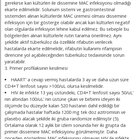
gerekirse kan kültürleri ile dissemine MAC infeksiyonu olmadığı
ekarte edilmelidir. Solunum sistemi ve gastrointestinal
sistemden alınan kültürlerde MAC üremesi olması dissemine
infeksiyon için bir gösterge olabilir ancak kan kültürleri negatif
olan olgularda infeksiyon lehine kabul edilmez. Bu sebeple bu
bölgelerden alınan kültürlerle rutin tarama önerilmez. Aynı
şekilde aktif tüberküloz da özellikle rifabutin verilecek
hastalarda ekarte edilmelidir, rifabutin kullanımı rifampisin
direncine yol açabileceğinden tüberküloz tedavisinde sorun
yaratabilir.
3. Primer profilaksinin kesilmesi
HAART’ a cevap vermiş hastalarda 3 ay ve daha uzun süre
CD4+T lenfosit sayısı >100/uL olursa kesilmelidir.
HIV ile infekte 13 yaş üstündeki, CD4+T lenfosit sayısı 50/uL’
nin altından 100/uL’ nin üstüne çıkan ve birbirini izleyen iki
ölçümde bu düzeyde kalan 520 hastanın dahil edildiği bir
çalışmada hastalar haftada 1200 mg tek doz azitromisin ve
plasebo alacak şekilde iki gruba randomize edilmiştir (5).
Ortalama olarak 12 aylık bir izlem sonunda her iki grupta da
primer dissemine MAC infeksiyonu görülmemiştir. Daha
önceden gösterilmiş MAC infeksiyonu olmayan HIV ile infekte