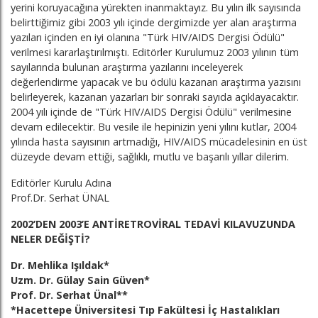
yerini koruyacağına yürekten inanmaktayız. Bu yılın ilk sayısında
belirttiğimiz gibi 2003 yılı içinde dergimizde yer alan araştırma
yazıları içinden en iyi olanına "Türk HIV/AIDS Dergisi Ödülü"
verilmesi kararlaştırılmıştı. Editörler Kurulumuz 2003 yılının tüm
sayılarında bulunan araştırma yazılarını inceleyerek
değerlendirme yapacak ve bu ödülü kazanan araştırma yazısını
belirleyerek, kazanan yazarları bir sonraki sayıda açıklayacaktır.
2004 yılı içinde de "Türk HIV/AIDS Dergisi Ödülü" verilmesine
devam edilecektir. Bu vesile ile hepinizin yeni yılını kutlar, 2004
yılında hasta sayısının artmadığı, HIV/AIDS mücadelesinin en üst
düzeyde devam ettiği, sağlıklı, mutlu ve başarılı yıllar dilerim.
Editörler Kurulu Adına
Prof.Dr. Serhat ÜNAL
2002’DEN 2003’E ANTİRETROVİRAL TEDAVİ KILAVUZUNDA
NELER DEĞİŞTİ?
Dr. Mehlika Işıldak*
Uzm. Dr. Gülay Sain Güven*
Prof. Dr. Serhat Ünal**
*Hacettepe Üniversitesi Tıp Fakültesi İç Hastalıkları