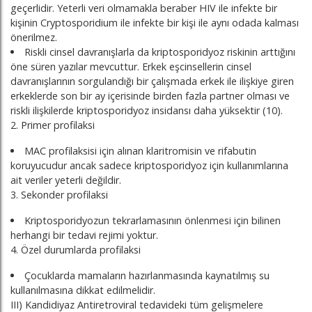
geçerlidir. Yeterli veri olmamakla beraber HIV ile infekte bir
kişinin Cryptosporidium ile infekte bir kişi ile aynı odada kalması
önerilmez.
Riskli cinsel davranışlarla da kriptosporidyoz riskinin arttığını
öne süren yazılar mevcuttur. Erkek eşcinsellerin cinsel
davranışlarının sorgulandığı bir çalışmada erkek ile ilişkiye giren
erkeklerde son bir ay içerisinde birden fazla partner olması ve
riskli ilişkilerde kriptosporidyoz insidansı daha yüksektir (10).
2. Primer profilaksi
MAC profilaksisi için alınan klaritromisin ve rifabutin
koruyucudur ancak sadece kriptosporidyoz için kullanımlarına
ait veriler yeterli değildir.
3. Sekonder profilaksi
Kriptosporidyozun tekrarlamasının önlenmesi için bilinen
herhangi bir tedavi rejimi yoktur.
4. Özel durumlarda profilaksi
Çocuklarda mamaların hazırlanmasında kaynatılmış su
kullanılmasına dikkat edilmelidir.
III) Kandidiyaz Antiretroviral tedavideki tüm gelişmelere