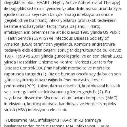
değişiklikler oldu. HAART (Highly Active Antiretroviral Therapy)
ile bağışıklık sisteminin yeniden yapılandırılması sonucunda aylar
içinde ölümcül seyreden bir çok fırsatçı infeksiyonun önüne
geçilebildi ve bu fırsatçı infeksiyonlarda profilaktik tedavilerin
kesilme endikasyonları tartışılmaya başlandı. Fırsatçı
infeksiyonların önlenmesine ait ilk kılavuz 1995 yılında US Public
Health Service (USPHS) ve Infectious Disease Society of
America (IDSA) tarafından yayınlandı. Kombine antiretroviral
tedaviyle elde edilen başarılı sonuçlar doğrultusunda bu kılavuz
1997, 1999 ve 2001 yılında güncelleştirildi ve en son olarak 2002
yılında Hastalıkları Önleme ve Kontrol Merkezi (Centers for
Disease Control-CDC)’ nin haftalık morbidite ve mortalite
raporunda tartışıldı (1). Biz de bundan önceki sayıda bu en son
güncelleştirilmiş kılavuz ışığında Pneumocystis jiroveci
pnömonisi (PCP), toksoplazma ensefaliti, kriptokokkal hastalık
ve sitomegalovirüs infeksiyonunu gözden geçirdik (2). Bu
sayıda ise dissemine Mycobacterium avium kompleksi (MAC)
infeksiyonu, kriptosporidyoz, kandidiyaz ve Herpes simpleks
virüsü (HSV) infeksiyonu ele alındı.
I) Dissemine MAC infeksiyonu HAART’ın kullanılmaya
başlanmasından önce dissemine MAC infeksiyonu HIV ile